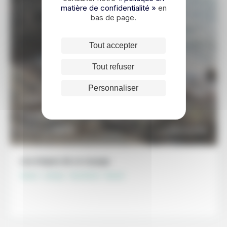
matière de confidentialité »
en
bas de page.
Tout accepter
Tout refuser
Personnaliser
11 JOURS / 10 NUITS
La Corée du Sud, par le sud
1100€
DÉCOUVRIR
À partir de
Les étapes de ce voyage
Séoul - Jeonju - Suncheon - Busan