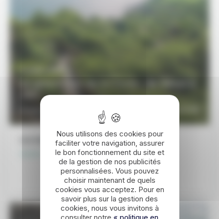
17 JOURS / 16 NUITS
Le grand tour de la Corée, de Séoul à
Jeju
2680€
DÉCOUVRIR
À partir de
Nous utilisons des cookies pour
Les étapes de ce voyage
faciliter votre navigation, assurer
le bon fonctionnement du site et
Sokcho - Séoul - Jeonju - Jeju- Busan - Gyeongju
de la gestion de nos publicités
personnalisées. Vous pouvez
choisir maintenant de quels
cookies vous acceptez. Pour en
savoir plus sur la gestion des
cookies, nous vous invitons à
consulter notre
« politique en