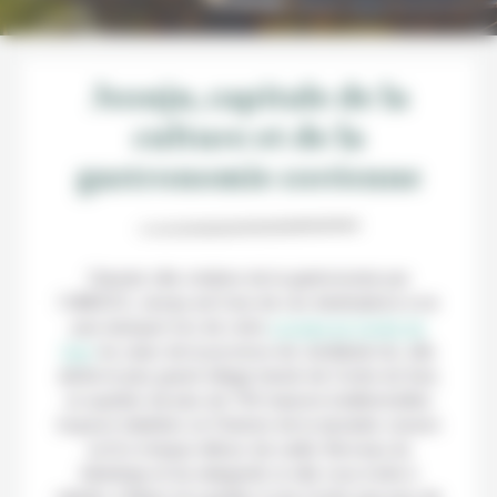
à Jeonju
Jeonju, capitale de la
culture et de la
gastronomie coréenne
Classée ville créative de la gastronomie par
l’UNESCO, Jeonju est l’une de ces destinations à ne
pas manquer lors de votre
voyage en Corée du
Sud
. Au cœur de la province de Jeollabuk-do, elle
abrite le plus grand village hanok de Corée du Sud,
un quartier de plus de 700 maisons traditionnelles
toujours habitées où l’histoire de la dynastie Joseon
se lit à chaque détour de ruelle. Berceau du
bibimbap et du makgeolli, la ville vous invite à