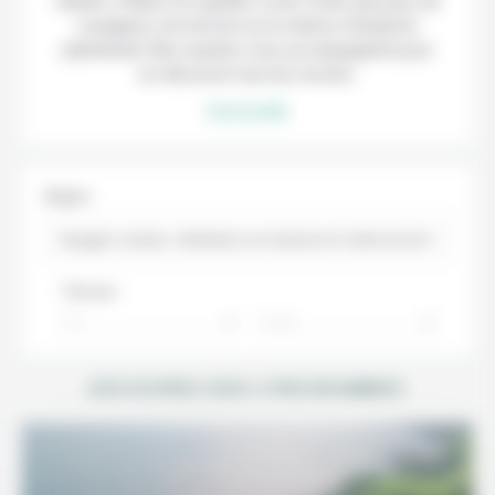
ralentir, à flâner et à goûter à une Corée que peu de
voyageurs ont encore eu la chance d’explorer
pleinement. Nos experts vous accompagnent pour
en découvrir tous les recoins.
Lire la suite
Région
Voyage à Jeonju : itinéraires sur mesure en Corée du Sud
Trier par :
Prix
Durée
DÉCOUVREZ NOS 2 PROGRAMMES