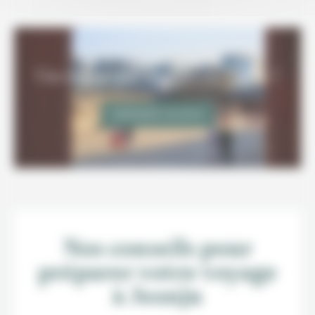
Un voyage sur-mesure en Corée ?
DEMANDER UN DEVIS
Nos conseils pour
préparer votre voyage
à Jeonju