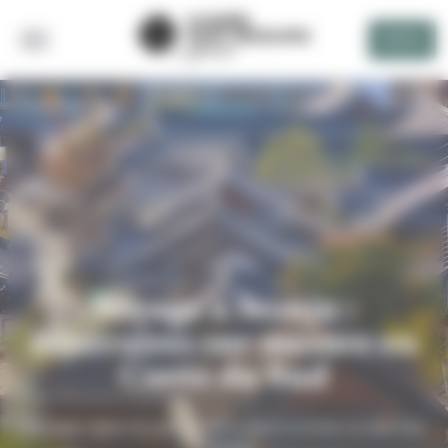
Panneau de gestion des cookies
DEVIS
RETOUR
Voyage à Jeonju :
itinéraires sur mesure en
Corée du Sud
Plongez dans la culture et la gastronomie coréennes