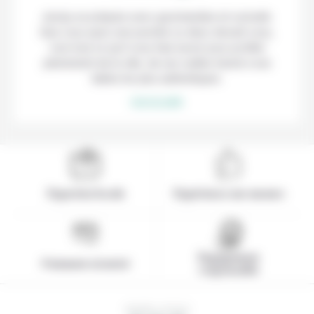
Jeonju se prépare avec gourmandise et curiosité.
Que vous ayez une journée ou deux devant vous,
voici tout ce qu’il vous faut savoir pour profiter
pleinement de la ville, de ses ruelles hanok à ses
tables les plus authentiques.
Lire la suite
Expertise locale
Expérience sur-mesure
Engagement
Paiement sécurisé
responsable
HEURE LOCALE