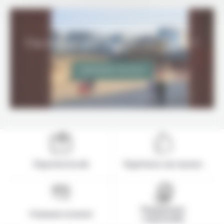
Un voyage sur-mesure en Corée ?
DEMANDER UN DEVIS
Expertise locale
Expérience sur-mesure
Engagement
Paiement sécurisé
responsable