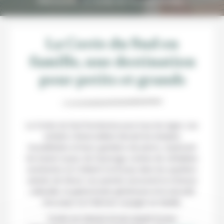
Découvrez la Corée du Sud en famille !
La Corée du Sud en
famille, une destination
pour petits et grands
La Corée du Sud fonctionne pour tous les âges. Les
enfants s’émerveillent devant les temples
bouddhistes et leurs gardiens de pierre, explorent
les tumuli royaux de Gyeongju comme de véritables
aventuriers et s’initient à la K-pop dans les quartiers
animés de Séoul. Les parents savourent la richesse
culturelle, la gastronomie généreuse et la sécurité
d’un pays où il fait bon voyager en famille.
Corée sur mesure et ses expert locaux