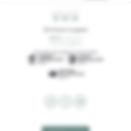
HEURE LOCALE
19 : 59 : 54
Note de nos voyageurs
0,0/5
0 avis de voyageurs
DÉCOUVREZ NOS AGENCES LOCALES AMIES