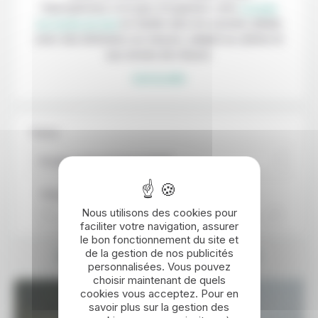
francophones s’occupe d’organiser votre
voyage
en Corée du Sud
en famille dans les moindre détails
avec des itinéraires sur mesure, adapté au rythme et
aux envies de chacun.
Lire la suite
Thème
Voyage Corée du Sud en famille
Trier par :
Nous utilisons des cookies pour
Prix
Durée
faciliter votre navigation, assurer
le bon fonctionnement du site et
de la gestion de nos publicités
DÉCOUVREZ NOTRE PROGRAMME
personnalisées. Vous pouvez
choisir maintenant de quels
cookies vous acceptez. Pour en
savoir plus sur la gestion des