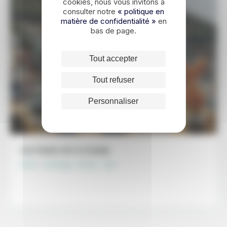
cookies, nous vous invitons à
consulter notre
« politique en
matière de confidentialité »
en
bas de page.
Tout accepter
Tout refuser
14 JOURS / 13 NUITS
La Corée du Sud en famille
Personnaliser
1860€
DÉCOUVRIR
À partir de
Les étapes de ce voyage
Séoul - Gyeongju - Busan - Jeju