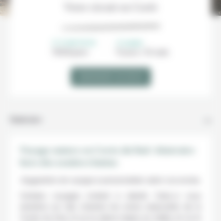
Votre circuit en Corée
À PARTIR DE
DURÉE
1100€/
pers
11 jours / 10 nuits
DEMANDER UN DEVIS
Itinéraire
Voyage nature en Corée du Sud : itinéraire
hors des sentiers battus
Suggestion de voyage à personnaliser selon vos envies.
Certains voyages invitent à ralentir. Celui-ci vous
emmène sur des chemins les moins empruntés de la
Corée du Sud, là où la nature règne en maître et où le