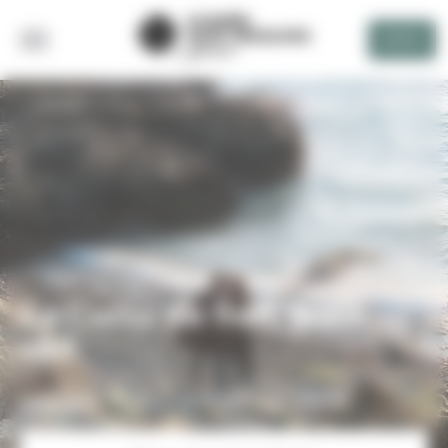
Panneau de gestion des cookies
DEVIS
RETOUR
La Corée du Sud, par le
sud
Immersion au cœur de la nature coréenne