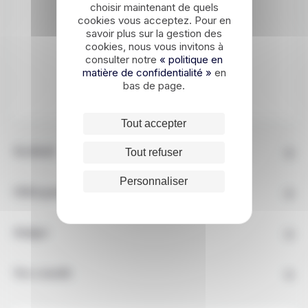
chaque coin
ÉTAPE 2
choisir maintenant de quels
de rue.
VOIR LA CARTE
cookies vous acceptez. Pour en
savoir plus sur la gestion des
cookies, nous vous invitons à
Jeonju
est
réputée pour
consulter notre
« politique en
son village
matière de confidentialité »
hanok
en
DEMANDER UN DEVIS
préservé, sa
bas de page.
cuisine
traditionnelle,
notamment le
bibimbap et
son
atmosphère
Tout accepter
authentique
au cœur de
la culture
coréenne.
Tout refuser
En détail
Personnaliser
Hébergement
Budget
Nos conseils