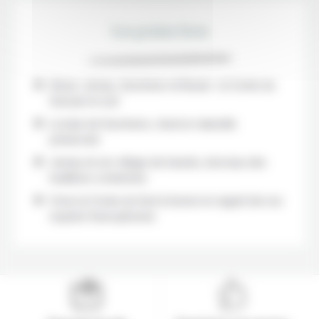
Les points forts
Séoul, Jeonju, Suncheon et Busan : la Corée du
Sud par le sud
La baie de Suncheon, réserve naturelle
préservée
Jeonju et son village de hanoks, berceau des
traditions coréennes
Vivez la Corée du Sud à travers le regard de nos
experts francophones