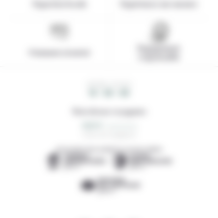
Expertise locale
Expérience sur-mesure
Engagement
Paiement sécurisé
responsable
HEURE LOCALE
14 : 38 : 49
Note de nos voyageurs
0,0/5
0 avis de voyageurs
DÉCOUVREZ NOS AGENCES LOCALES AMIES